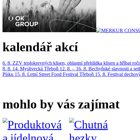
kalendář akcí
6. 8.
ZZV teplokrevných klisen, oblastní přehlídka klisen a hříbat roč
8. 8.
14. Myslivecká Třeboň
12. 8. – 16. 8.
Bechyňské slavnosti a se
Písku
15. 8.
Letní Street Food Festival Třeboň
15. 8.
Festival dechov
mohlo by vás zajímat