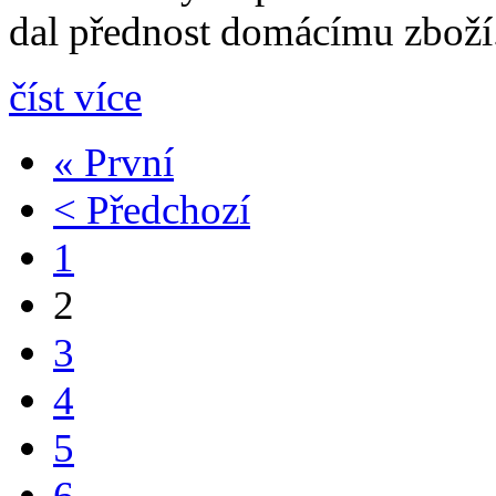
dal přednost domácímu zboží
číst více
« První
< Předchozí
1
2
3
4
5
6