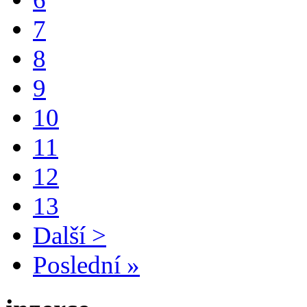
7
8
9
10
11
12
13
Další >
Poslední »